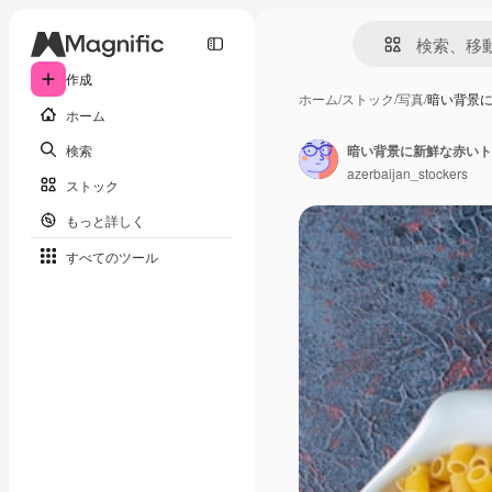
作成
ホーム
/
ストック
/
写真
/
暗い背景
ホーム
検索
暗い背景に新鮮な赤いト
azerbaijan_stockers
ストック
もっと詳しく
すべてのツール