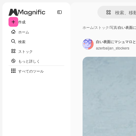
作成
ホーム
/
ストック
/
写真
/
白い表面
ホーム
検索
白い表面にマシュマロと
azerbaijan_stockers
ストック
もっと詳しく
すべてのツール