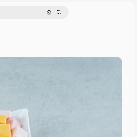
画像で検索
検索