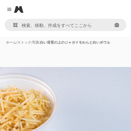
Magnific
Close menu
画像で
ホーム
/
ストック
/
写真
/
白い背景の上のジャガイモわらと白いボウル