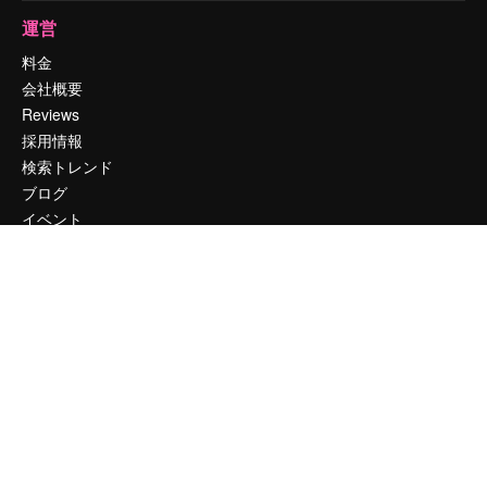
運営
料金
会社概要
Reviews
採用情報
検索トレンド
ブログ
イベント
Slidesgo
コンテンツを販売する
プレスルーム
magnific.aiをお探しですか？
お問い合わせ
顧客サポート
Instagram
YouTube