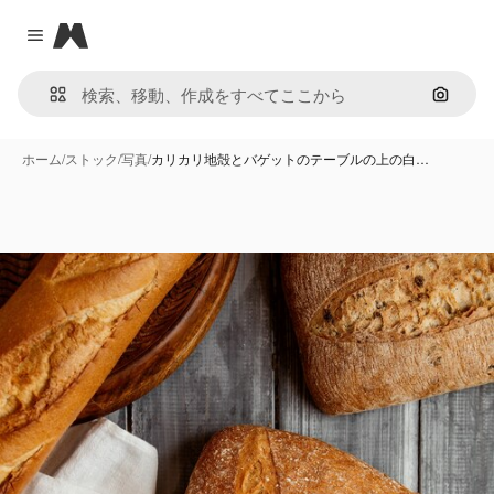
Magnific
Close menu
画像で
ホーム
/
ストック
/
写真
/
カリカリ地殻とバゲットのテーブルの上の白…