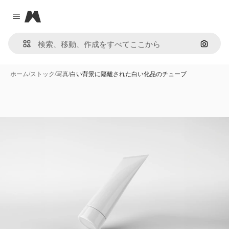
Magnific
Close menu
画像で
ホーム
/
ストック
/
写真
/
白い背景に隔離された白い化品のチューブ