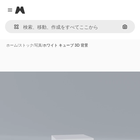
Magnific
Close menu
画像で
ホーム
/
ストック
/
写真
/
ホワイト キューブ 3D 背景