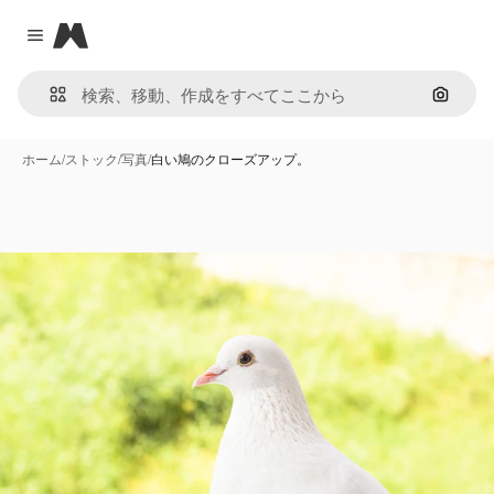
Magnific
Close menu
画像で
ホーム
/
ストック
/
写真
/
白い鳩のクローズアップ。