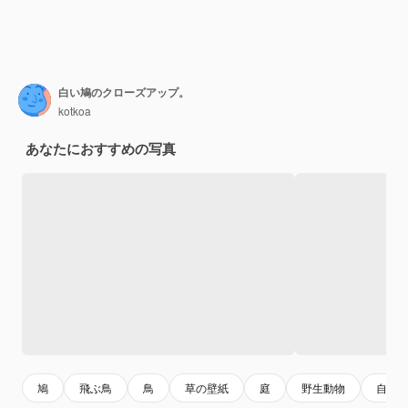
白い鳩のクローズアップ。
kotkoa
あなたにおすすめの写真
鳩
飛ぶ鳥
鳥
草の壁紙
庭
野生動物
自然