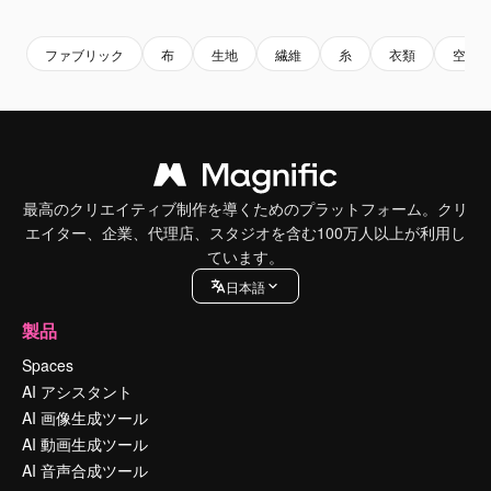
Premium
Premium
Premium
Premium
ファブリック
布
生地
繊維
糸
衣類
空白
最高のクリエイティブ制作を導くためのプラットフォーム。クリ
エイター、企業、代理店、スタジオを含む100万人以上が利用し
ています。
日本語
製品
Spaces
AI アシスタント
AI 画像生成ツール
AI 動画生成ツール
AI 音声合成ツール