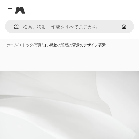
Magnific
Close menu
画像で
ホーム
/
ストック
/
写真
/
白い織物の質感の背景のデザイン要素