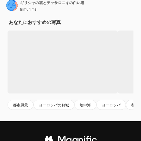
ギリシャの雲とテッサロニキの白い塔
frimufilms
あなたにおすすめの写真
都市風景
ヨーロッパのお城
地中海
ヨーロッパ
都市