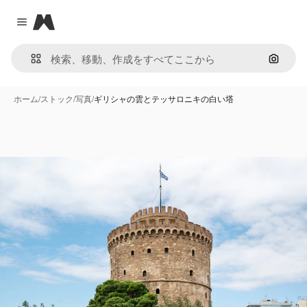
Magnific
Close menu
画像で
ホーム
/
ストック
/
写真
/
ギリシャの雲とテッサロニキの白い塔