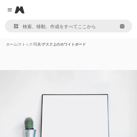
Magnific
Close menu
画像で
ホーム
/
ストック
/
写真
/
デスク上のホワイトボード