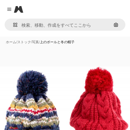
Magnific
Close menu
画像で
ホーム
/
ストック
/
写真
/
上のボールと冬の帽子