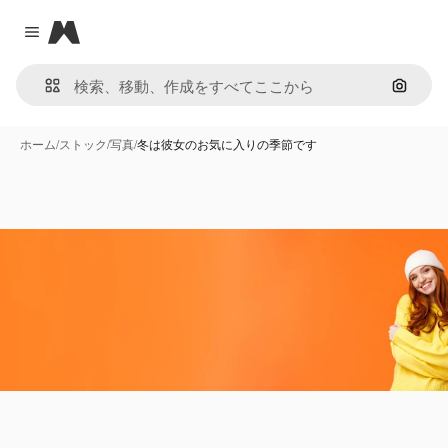
Magnific
Close menu
画像で
ホーム
/
ストック
/
写真
/
冬は彼女のお気に入りの季節です