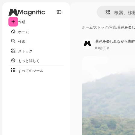
作成
ホーム
/
ストック
/
写真
/
景色を楽
ホーム
検索
景色を楽しみながら湖畔
magnific
ストック
もっと詳しく
すべてのツール