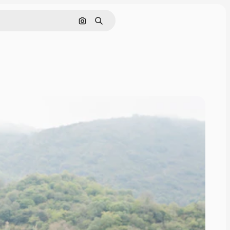
画像で検索
検索