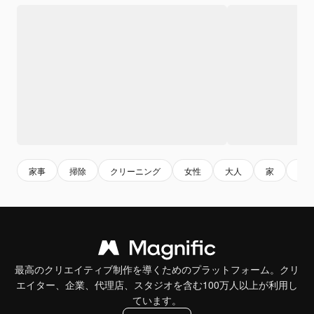
家事
掃除
クリーニング
女性
大人
家
大
最高のクリエイティブ制作を導くためのプラットフォーム。クリ
エイター、企業、代理店、スタジオを含む100万人以上が利用し
ています。