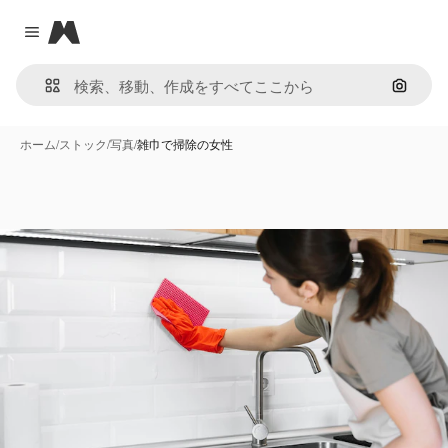
Magnific
Close menu
画像で
ホーム
/
ストック
/
写真
/
雑巾で掃除の女性