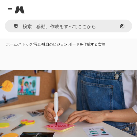
Magnific
Close menu
画像で
ホーム
/
ストック
/
写真
/
独自のビジョン ボードを作成する女性