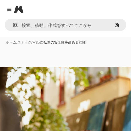
Magnific
Close menu
画像で
ホーム
/
ストック
/
写真
/
自転車の安全性を高める女性