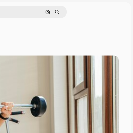
画像で検索
検索