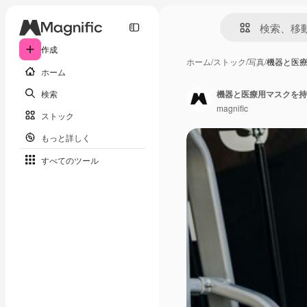
作成
ホーム
/
ストック
/
写真
/
機器と医
ホーム
検索
機器と医療用マスクを持
magnific
ストック
もっと詳しく
すべてのツール