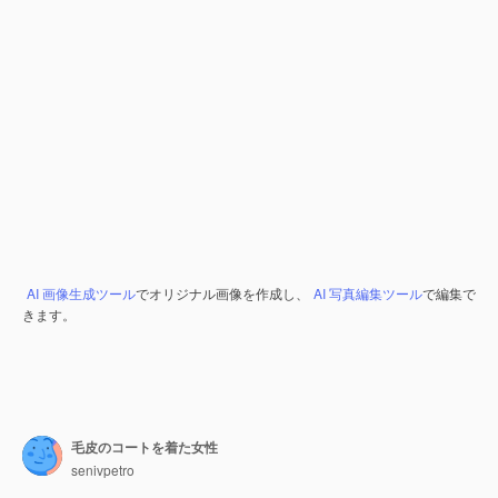
AI 画像生成ツール
でオリジナル画像を作成し、
AI 写真編集ツール
で編集で
きます。
毛皮のコートを着た女性
senivpetro