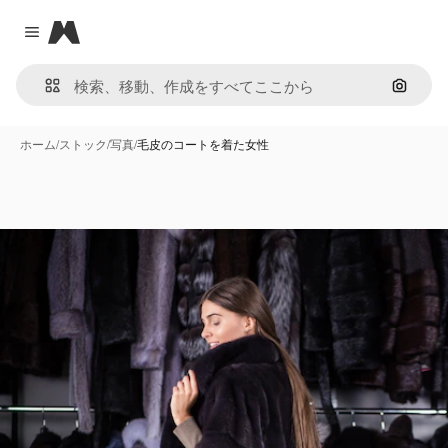
Magnific
Close menu
画像で
ホーム
/
ストック
/
写真
/
毛皮のコートを着た女性