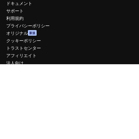
ドキュメント
サポート
利用規約
プライバシーポリシー
オリジナル
新規
クッキーポリシー
トラストセンター
アフィリエイト
法人向け
運営
料金
会社概要
Reviews
採用情報
検索トレンド
ブログ
イベント