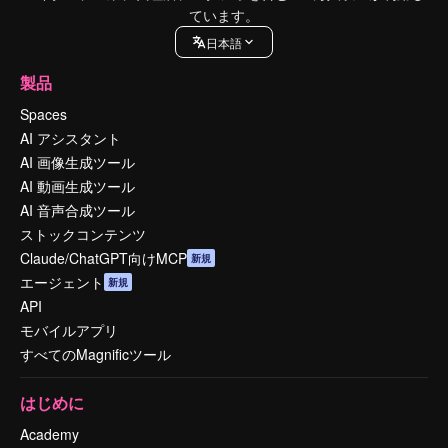
ています。
日本語
製品
Spaces
AI アシスタント
AI 画像生成ツール
AI 動画生成ツール
AI 音声合成ツール
ストックコンテンツ
Claude/ChatGPT向けMCP
新規
エージェント
新規
API
モバイルアプリ
すべてのMagnificツール
はじめに
Academy