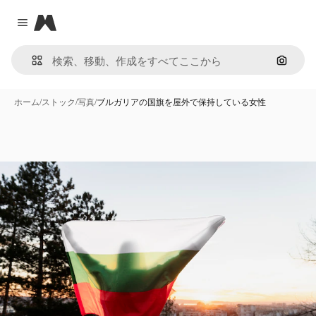
Magnific
Close menu
画像で
ホーム
/
ストック
/
写真
/
ブルガリアの国旗を屋外で保持している女性