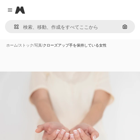
Magnific
Close menu
画像で
ホーム
/
ストック
/
写真
/
クローズアップ手を保持している女性