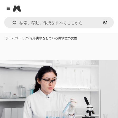
Magnific
Close menu
画像で
ホーム
/
ストック
/
写真
/
実験をしている実験室の女性