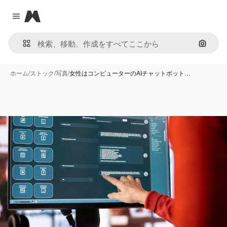
Magnific
Close menu
画像で
ホーム
/
ストック
/
写真
/
女性はコンピューターのAIチャットボット…