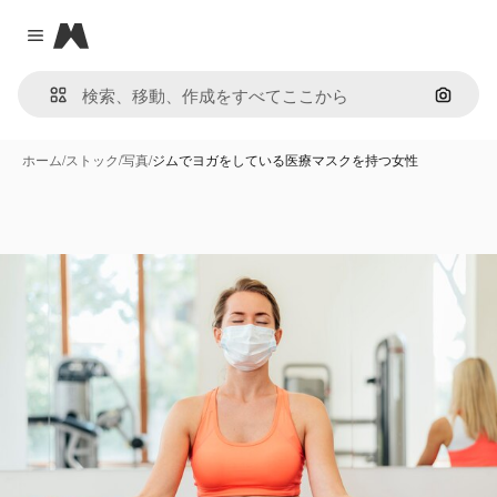
Magnific
Close menu
画像で
ホーム
/
ストック
/
写真
/
ジムでヨガをしている医療マスクを持つ女性