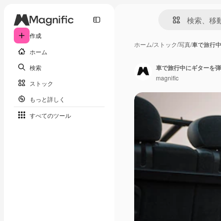
作成
ホーム
/
ストック
/
写真
/
車で旅行
ホーム
検索
車で旅行中にギターを弾
magnific
ストック
もっと詳しく
すべてのツール