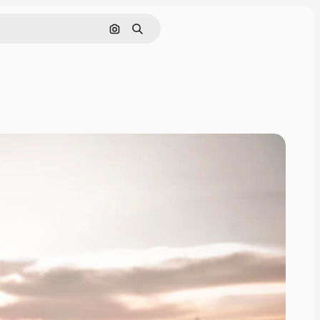
画像で検索
検索