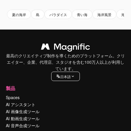
Premium
Premium
Premium
Premium
夏の海岸
島
パラダイス
青い海
海岸風景
海の
最高のクリエイティブ制作を導くためのプラットフォーム。クリ
エイター、企業、代理店、スタジオを含む100万人以上が利用し
ています。
日本語
製品
Spaces
AI アシスタント
AI 画像生成ツール
AI 動画生成ツール
AI 音声合成ツール