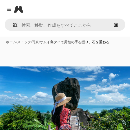
Magnific
Close menu
画像で
ホーム
/
ストック
/
写真
/
サムイ島タイで男性の手を握り、石を重ねる…