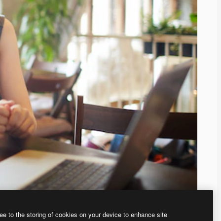
ee to the storing of cookies on your device to enhance site