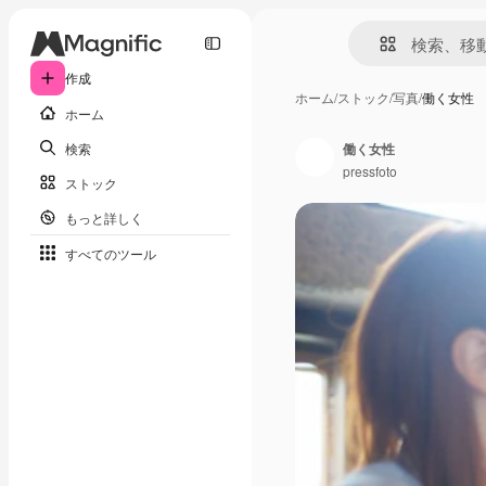
作成
ホーム
/
ストック
/
写真
/
働く女性
ホーム
検索
働く女性
pressfoto
ストック
もっと詳しく
すべてのツール