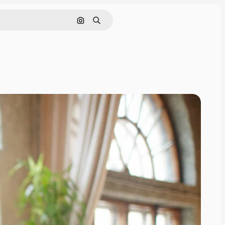
画像で検索
検索