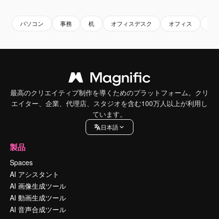
パソコン
事務
机
オフィスデスク
オフィス
メ
最高のクリエイティブ制作を導くためのプラットフォーム。クリ
エイター、企業、代理店、スタジオを含む100万人以上が利用し
ています。
日本語
製品
Spaces
AI アシスタント
AI 画像生成ツール
AI 動画生成ツール
AI 音声合成ツール