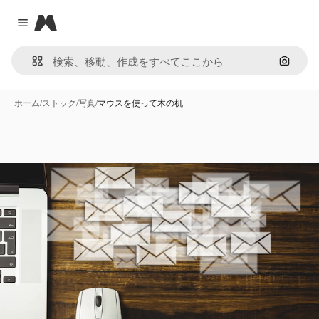
Magnific
Close menu
画像で
ホーム
/
ストック
/
写真
/
マウスを使って木の机