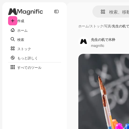
作成
ホーム
/
ストック
/
写真
/
先生の机
ホーム
検索
先生の机で木枠
magnific
ストック
もっと詳しく
すべてのツール