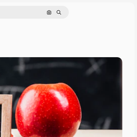
画像で検索
検索