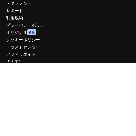
ドキュメント
サポート
利用規約
プライバシーポリシー
オリジナル
新規
クッキーポリシー
トラストセンター
アフィリエイト
法人向け
運営
料金
会社概要
Reviews
採用情報
検索トレンド
ブログ
イベント