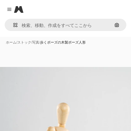
Magnific
Close menu
画像で
ホーム
/
ストック
/
写真
/
歩くポーズの木製ポーズ人形