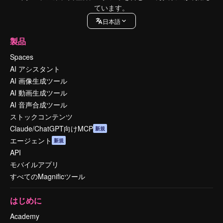
ています。
日本語
製品
Spaces
AI アシスタント
AI 画像生成ツール
AI 動画生成ツール
AI 音声合成ツール
ストックコンテンツ
Claude/ChatGPT向けMCP
新規
エージェント
新規
API
モバイルアプリ
すべてのMagnificツール
はじめに
Academy