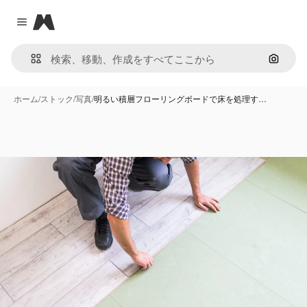
Magnific
Close menu
画像で
ホーム
/
ストック
/
写真
/
明るい積層フローリングボードで床を処理す…