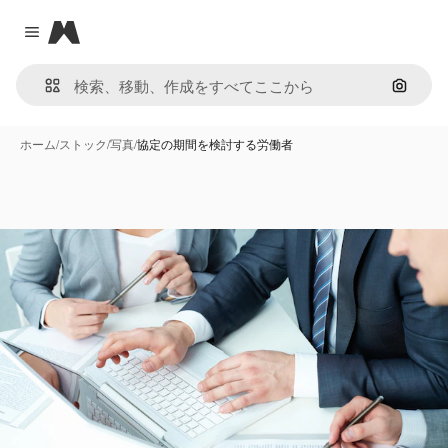
Magnific
Close menu
画像で
ホーム
/
ストック
/
写真
/
協定の期間を検討する労働者