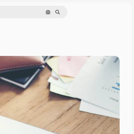
画像で検索
検索