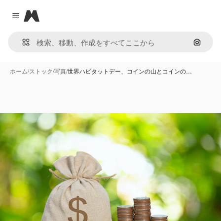
Magnific
Close menu
画像で
ホーム
/
ストック
/
写真
/
世界ハビタットデー、コインの山とコインの…