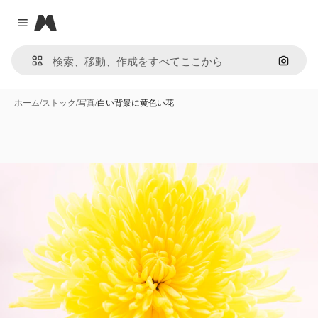
Magnific
Close menu
画像で
ホーム
/
ストック
/
写真
/
白い背景に黄色い花