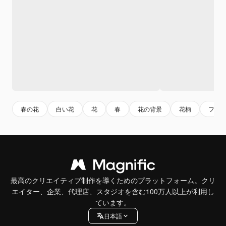
春の花
白い花
花
春
花の背景
花柄
フロ
最高のクリエイティブ制作を導くためのプラットフォーム。クリ
エイター、企業、代理店、スタジオを含む100万人以上が利用し
ています。
日本語