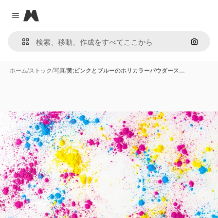
Magnific
Close menu
画像で
ホーム
/
ストック
/
写真
/
黄;ピンクとブルーのホリカラーパウダース…