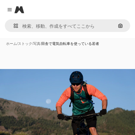
Magnific
Close menu
画像で
ホーム
/
ストック
/
写真
/
田舎で電気自転車を使っている若者