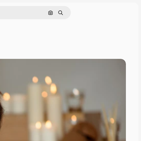
画像で検索
検索