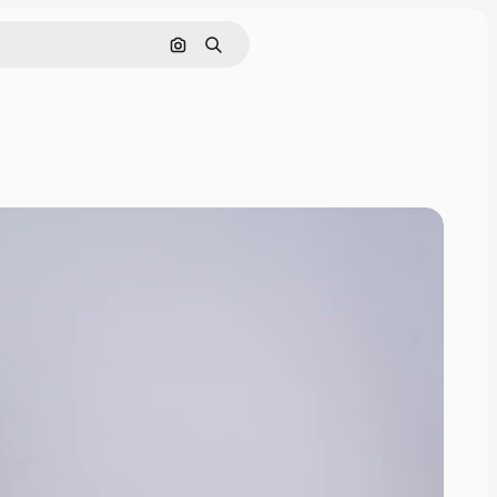
画像で検索
検索