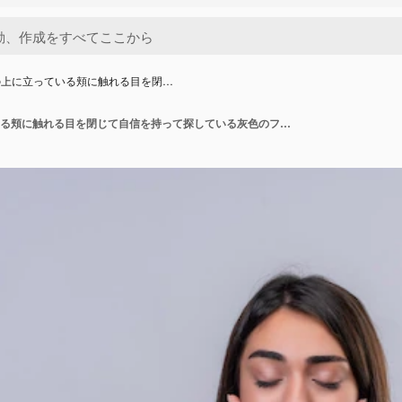
の上に立っている頬に触れる目を閉…
白い背景の上に立っている頬に触れる目を閉じて自信を持って探している灰色のフーディの美しい少女