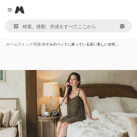
Magnific
Close menu
画像で
ホーム
/
ストック
/
写真
/
ホテルのベッドに座っている若い美しい女性…