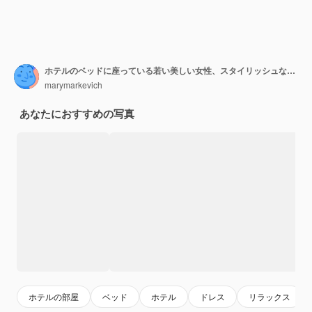
ホテルのベッドに座っている若い美しい女性、スタイリッシュなイブニングドレス、官能的な気分、電話で話す、笑顔、軽薄、探している、セクシー
marymarkevich
あなたにおすすめの写真
ホテルの部屋
ベッド
ホテル
ドレス
リラックス