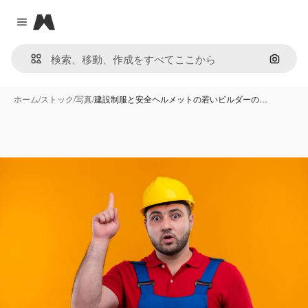
Magnific
Close menu
画像で
ホーム
/
ストック
/
写真
/
建設制服と安全ヘルメットの若いビルダーの…