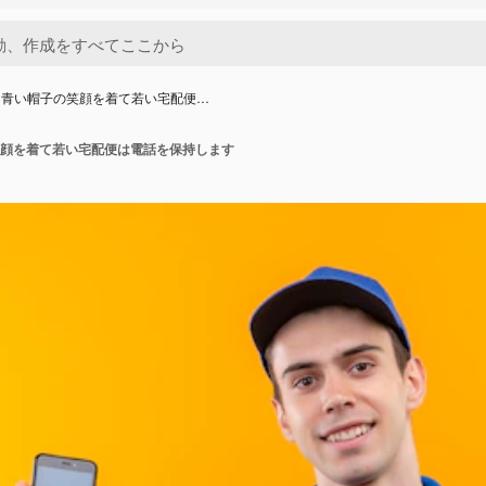
と青い帽子の笑顔を着て若い宅配便…
顔を着て若い宅配便は電話を保持します