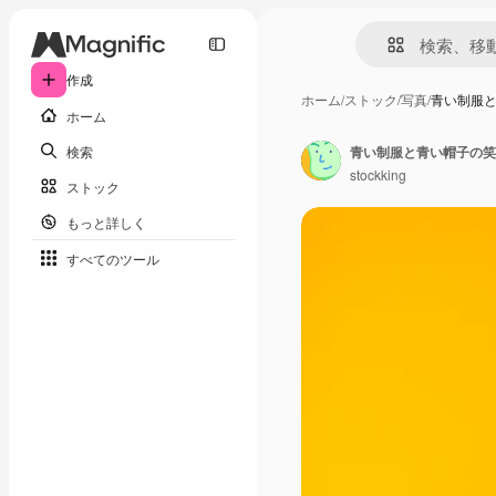
作成
ホーム
/
ストック
/
写真
/
青い制服
ホーム
検索
青い制服と青い帽子の笑
stockking
ストック
もっと詳しく
すべてのツール