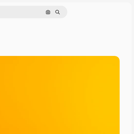
画像で検索
検索