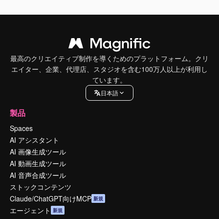
最高のクリエイティブ制作を導くためのプラットフォーム。クリ
エイター、企業、代理店、スタジオを含む100万人以上が利用し
ています。
日本語
製品
Spaces
AI アシスタント
AI 画像生成ツール
AI 動画生成ツール
AI 音声合成ツール
ストックコンテンツ
Claude/ChatGPT向けMCP
新規
エージェント
新規