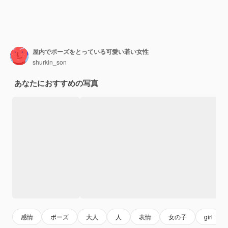
屋内でポーズをとっている可愛い若い女性
shurkin_son
あなたにおすすめの写真
感情
ポーズ
大人
人
表情
女の子
girl