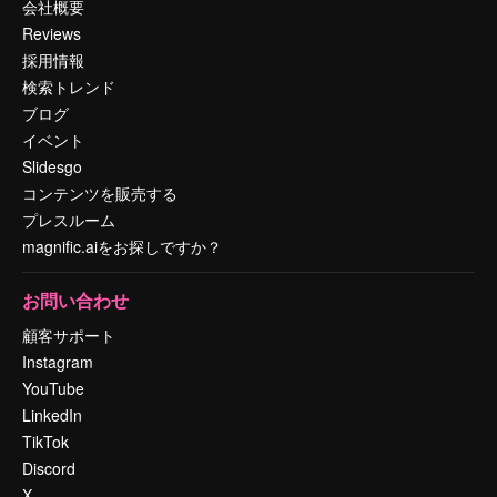
会社概要
Reviews
採用情報
検索トレンド
ブログ
イベント
Slidesgo
コンテンツを販売する
プレスルーム
magnific.aiをお探しですか？
お問い合わせ
顧客サポート
Instagram
YouTube
LinkedIn
TikTok
Discord
X