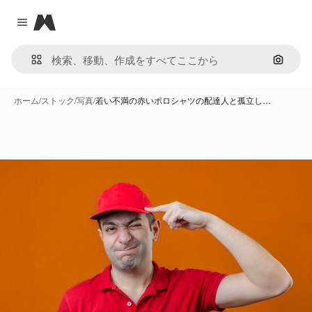
Magnific
Close menu
画像で
ホーム
/
ストック
/
写真
/
若い不満の赤いポロシャツの配達人と孤立し…