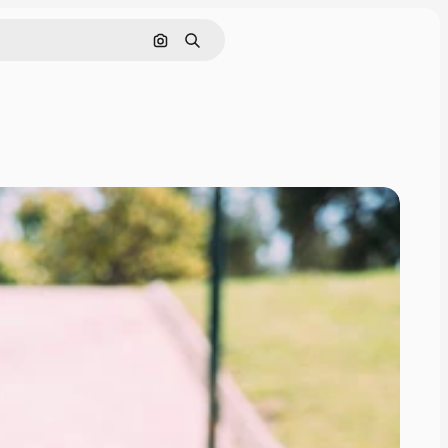
画像で検索
検索