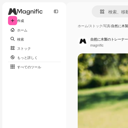
作成
ホーム
/
ストック
/
写真
/
自然に木
ホーム
検索
自然に木製のトレーナー
magnific
ストック
もっと詳しく
すべてのツール