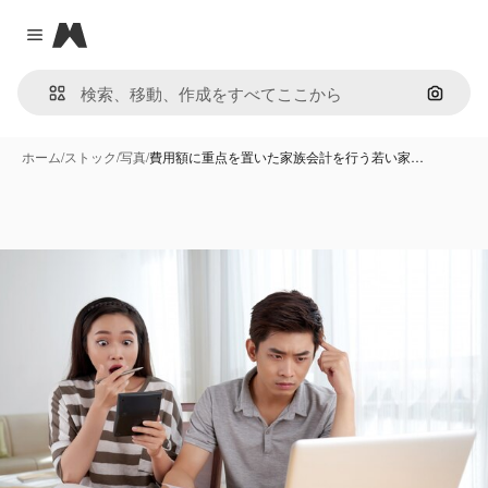
Magnific
Close menu
画像で
ホーム
/
ストック
/
写真
/
費用額に重点を置いた家族会計を行う若い家…