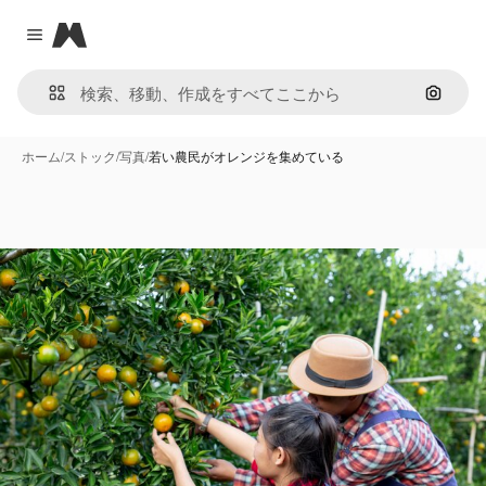
Magnific
Close menu
画像で
ホーム
/
ストック
/
写真
/
若い農民がオレンジを集めている