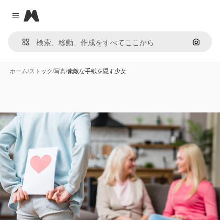
Magnific
Close menu
画像で
ホーム
/
ストック
/
写真
/
素敵な手紙を隠す少女