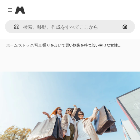
Magnific
Close menu
画像で
ホーム
/
ストック
/
写真
/
通りを歩いて買い物袋を持つ若い幸せな女性…