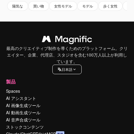
陽気な
買い物
女性モデル
モデル
歩く女性
購
最高のクリエイティブ制作を導くためのプラットフォーム。クリ
エイター、企業、代理店、スタジオを含む100万人以上が利用し
ています。
日本語
製品
Spaces
AI アシスタント
AI 画像生成ツール
AI 動画生成ツール
AI 音声合成ツール
ストックコンテンツ
Claude/ChatGPT向けMCP
新規