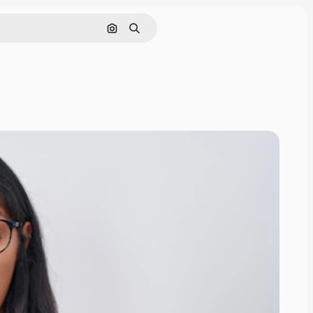
画像で検索
検索