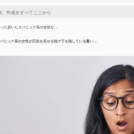
ぶった若いヒスパニック系の女性が…
眼鏡をかぶった若いヒスパニック系の女性が広告を見せる指で下を指している驚いた顔と開いた口