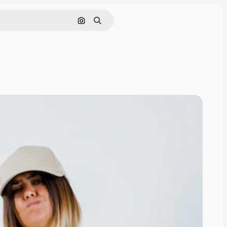
画像で検索
検索